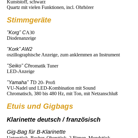
Kunststoff, schwarz
Quartz mit vielen Funktionen, incl. Ohrhörer
Stimmgeräte
"Korg"
C
A30
Diodenanzeige
"Kork" AW2
oszillographische Anzeige, zum anklemmen an Instrument
"Seiko"
Ch
romatik Tuner
LED-Anzeige
"Yamaha"
T
D 20- Profi
VU-Nadel und LED-Kombination mit Sound
Chromatisch, 380 bis 480 Hz, mit Ton, mit Netzanschluß
Etuis und Gigbags
Klarinette deutsch / französisch
Gig-Bag für B-Klarinette
Unterstück, Becher, Oberstück, 2 Birnen, Mundstück,