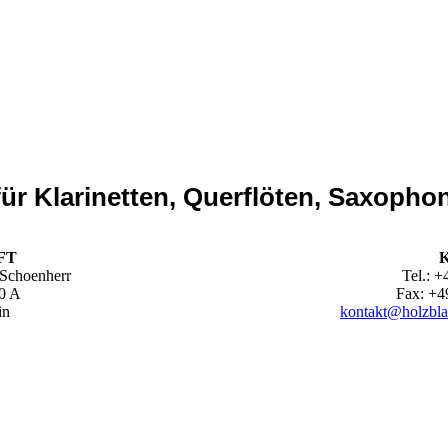
ür Klarinetten, Querflöten, Saxopho
FT
 Schoenherr
Tel.: +
20 A
Fax: +4
in
kontakt@holzbla